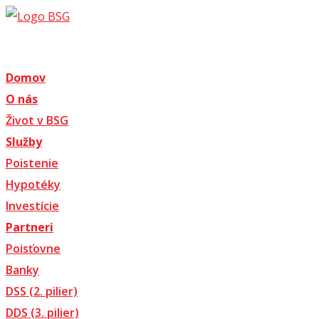
Domov
O nás
Život v BSG
Služby
Poistenie
Hypotéky
Investície
Partneri
Poisťovne
Banky
DSS (2. pilier)
DDS (3. pilier)