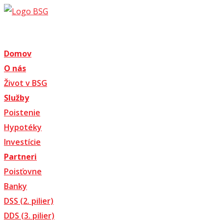
Domov
O nás
Život v BSG
Služby
Poistenie
Hypotéky
Investície
Partneri
Poisťovne
Banky
DSS (2. pilier)
DDS (3. pilier)